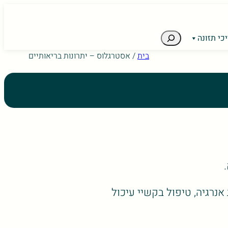
חיפוש
כי תזונה
ice users, explore by touch or with swipe gestures.
בית
/
אסטרגלוס – יתרונות בריאותיים
אנרגיה, טיפול בקשיי עיכול