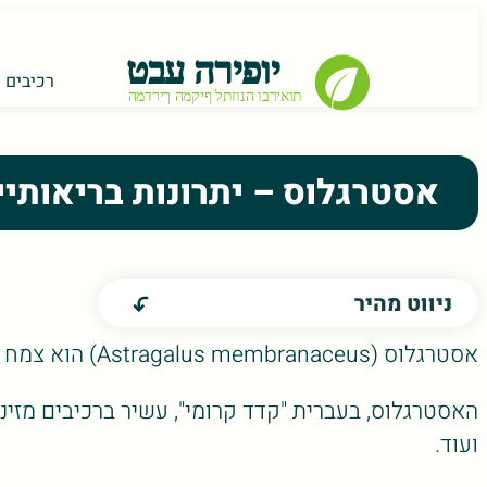
רכיבים ת
אסטרגלוס – יתרונות בריאותיי
ניווט מהיר
אסטרגלוס (Astragalus membranaceus) הוא צמח מוכר וחשוב הנמצא בשימוש נרחב ברפואת צמחי מרפא.
האסטרגלוס, בעברית "קדד קרומי", עשיר ברכיבים מזיני
ועוד.