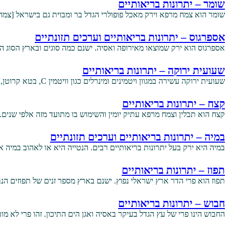
שומר – יתרונות בריאותיים
שומר הוא צמח מרפא וירק מאכל פופולרי הגדל בר ומבוית גם בישראל [צמח 
אספרגוס – יתרונות בריאותיים וערכים תזונתיים
אספרגוס הוא ירק שמוצאו מאירופה ואסיה. ישנם כמה סוגים ובארץ הסוג ה
שעועית ירוקה – יתרונות בריאותיים
שעועית ירוקה עשירה במגוון ויטמינים ומינרלים כגון וויטמין C, בטא קרוטן, אשלגן, מגנזיום, חומצה פולית וברזל. היא…
קצח – יתרונות בריאותיים
קצח הוא תבלין וצמח מרפא עתיק יומין והשימוש בו מתועד מזה אלפי שני
במיה – יתרונות בריאותיים וערכים תזונתיים
במיה היא ירק בעל יתרונות בריאותיים רבים. הנטייה היא או לאהוב במיה 
תפוז – יתרונות בריאותיים
תפוז הוא פרי הדר ארץ ישראלי נפוץ. ישנם בארץ מספר זנים של תפוזים ה
חבוש – יתרונות בריאותיים
החבוש הינו פרי של עץ הגדל בעיקר באסיה ואגן הים התיכון. זהו פרי לא מו