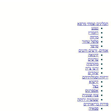
תבלינים וצמחי מרפא
נענע
רוזמרין
מרווה
פלפל שחור
סרפד
אגוזים, זרעים ודגנים
קינואה
עדשים
מקדמיה
זרעי צ'יה
שקדים
ירקות וסגולותיהם
קישוא
בצל
אספרגוס
צנון וצנונית
שעועית ירוקה
פירות בריאותיים
פפאיה