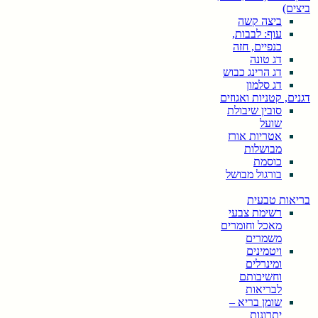
ביצים)
ביצה קשה
עוף: לבבות,
כנפיים, חזה
דג טונה
דג הרינג כבוש
דג סלמון
דגנים, קטניות ואגוזים
סובין שיבולת
שועל
אטריות אורז
מבושלות
כוסמת
בורגול מבושל
בריאות טבעית
רשימת צבעי
מאכל וחומרים
משמרים
ויטמינים
ומינרלים
וחשיבותם
לבריאות
שומן בריא –
יתרונות