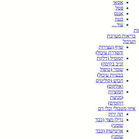
אסאי
פטל
אננס
בננה
עוד…
ות
בריאות מערכת
העיכול
שזיף (עצירות
והסדרת עיכול)
קמומיל (דלקת
וכיב בקיבה)
שומר (טיפול
בבעיות עיכול)
חבוש (קוליטיס
ואולקוס)
חמוציות
(מניעת
זיהומים)
איזון מטבולי וכלי דם
תה ירוק
גדילן מצוי (כבד
שומני)
ארטישוק (כבד
שומני)