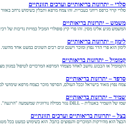
סלרי – יתרונות בריאותיים וערכים תזונתיים
סלרי קרוי כרפס ריחני בעברית. זהו צמח מרפא ותבלין בשימוש נרחב באזור
משמש – יתרונות בריאותיים
המשמש מגיע אלינו מסין. זהו פרי קיץ פופולרי המכיל כמויות נדיבות של רכיב
לימון – יתרונות בריאותיים
לימון הוא פרי הדר נפוץ ומוכר וישנם זנים רבים השונים במעט אחד מהשני
קמומיל – יתרונות בריאותיים
הקמומיל או הבבונג נחשב לאחד מצמחי המרפא המרכזיים לטיפול במגוון מ
סרפד – יתרונות בריאותיים
צמח נפוץ מאוד בישראל ובכל העולם, הסרפד מוכר כצמח מרפא שימושי למג
שמיר – יתרונות בריאותיים
שמו של השמיר באנגלית – DILL נגזר ממילה נורווגית שמשמעה "הרגעה". ברפואה עממית עושים בשמיר שימוש כבר…
בצל – יתרונות בריאותיים וערכים תזונתיים
הבצל הוא מהירקות המוכרים והנפוצים בתבל. הוא בשימוש כמעט בכל מטב