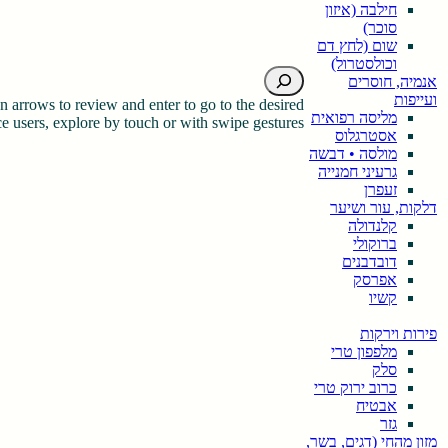
חילבה (איזון
סוכר)
שום (לחץ דם
וכולסטרול)
חיפוש
אנמיה, חוסרים
ועייפות
 arrows to review and enter to go to the desired
מליסה רפואית
 users, explore by touch or with swipe gestures.
אסטרגלוס
מולסה • דבשה
גרעיני חמנייה
זעפרן
דלקות, עור ושיער
קלנדולה
ברוקולי
דובדבנים
אפרסק
קשיו
פירות וירקות
מלפפון טרי
סלק
כרוב ירוק טרי
אבטיח
גזר
מזון מהחי (דגים, בשר,