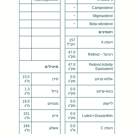
~
Campesterol
~
Stigmasterol
~
Beta-sitosterol
ויטמינים
157
ויטמין A
יחב"ל
47.0
רטינול – Retinol
מק"ג
47.0
Retinol Activity
מינרלים
Equivalent
מק"ג
15.0
0.0
אלפא-קרוטן
סידן
מק"ג
מ"ג
1.3
0.0
בטא-קרוטן
ברזל
מק"ג
מ"ג
19.0
0.0
לייקופן
מגנזיום
מק"ג
מ"ג
151
0.0
Lutein+Zeaxanthin
זרחן
מק"ג
מ"ג
184
0.0
ויטמין C
אשלגן
מ"ג
מ"ג