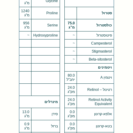
Glycine
מ"ג
1240
סטרול
Proline
מ"ג
956
75.0
כולסטרול
Serine
מ"ג
מ"ג
פיטוסטרול
~
Hydroxyproline
~
~
Campesterol
~
Stigmasterol
~
Beta-sitosterol
ויטמינים
80.0
ויטמין A
יחב"ל
24.0
רטינול – Retinol
מק"ג
24.0
Retinol Activity
מינרלים
Equivalent
מק"ג
13.0
0.0
אלפא-קרוטן
סידן
מק"ג
מ"ג
0.9
0.0
בטא-קרוטן
ברזל
מק"ג
מ"ג