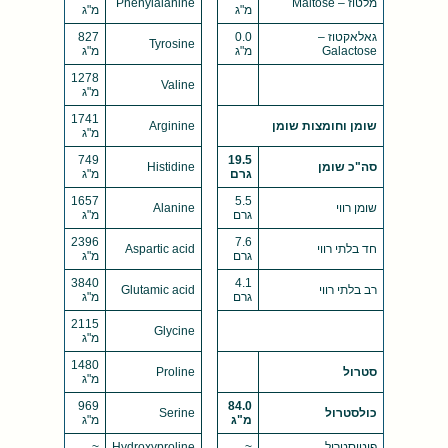
מלטוז – Maltose
Phenylalanine
מ"ג
מ"ג
גאלאקטוז –
0.0
827
Tyrosine
Galactose
מ"ג
מ"ג
1278
Valine
מ"ג
1741
שומן וחומצות שומן
Arginine
מ"ג
749
19.5
סה"כ שומן
Histidine
גרם
מ"ג
1657
5.5
שומן רווי
Alanine
גרם
מ"ג
2396
7.6
חד בלתי רווי
Aspartic acid
גרם
מ"ג
3840
4.1
רב בלתי רווי
Glutamic acid
גרם
מ"ג
2115
Glycine
מ"ג
1480
סטרול
Proline
מ"ג
969
84.0
כולסטרול
Serine
מ"ג
מ"ג
פיטוסטרול
~
Hydroxyproline
~