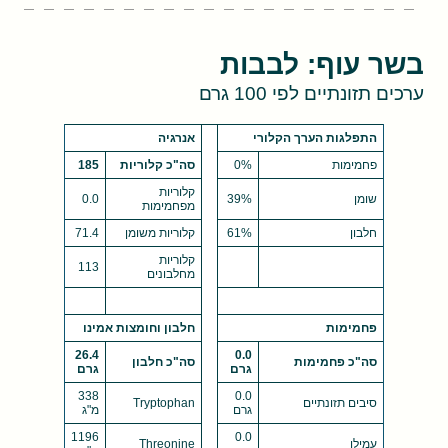
בשר עוף: לבבות
ערכים תזונתיים לפי 100 גרם
התפלגות הערך הקלורי
אנרגיה
פחמימות
0%
סה"כ קלוריות
185
קלוריות
שומן
39%
0.0
מפחמימות
חלבון
61%
קלוריות משומן
71.4
קלוריות
113
מחלבונים
פחמימות
חלבון וחומצות אמינו
26.4
0.0
סה"כ פחמימות
סה"כ חלבון
גרם
גרם
338
0.0
סיבים תזונתיים
Tryptophan
גרם
מ"ג
1196
0.0
עמילן
Threonine