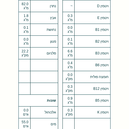
82.0
ויטמין D
~
נתרן
מ"ג
1.8
0.3
ויטמין E
אבץ
מ"ג
מ"ג
0.1
0.0
ויטמין B1
נחושת
מ"ג
מ"ג
0.0
0.1
ויטמין B2
מנגן
מ"ג
מ"ג
22.2
6.6
ויטמין B3
סלניום
מ"ג
מק"ג
0.4
ויטמין B6
מ"ג
0.0
חומצה פולית
מק"ג
0.3
ויטמין B12
מק"ג
0.9
ויטמין B5
שונות
מ"ג
0.0
0.3
ויטמין K
אלכוהול
מק"ג
גרם
55.0
מים
גרם