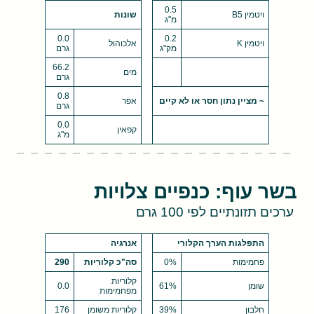
0.5
ויטמין B5
שונות
מ"ג
0.0
0.2
ויטמין K
אלכוהול
מק"ג
גרם
66.2
מים
גרם
0.8
~ מציין נתון חסר או לא קיים
אפר
גרם
0.0
קפאין
מ"ג
בשר עוף: כנפיים צלויות
ערכים תזונתיים לפי 100 גרם
התפלגות הערך הקלורי
אנרגיה
פחמימות
0%
סה"כ קלוריות
290
קלוריות
שומן
61%
0.0
מפחמימות
חלבון
39%
קלוריות משומן
176