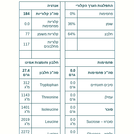
התפלגות הערך הקלורי
אנרגיה
פחמימות
0%
סה"כ קלוריות
184
קלוריות
שומן
36%
0.0
מפחמימות
חלבון
64%
קלוריות משומן
77
קלוריות
117
מחלבונים
פחמימות
חלבון וחומצות אמינו
27.4
0.0
סה"כ פחמימות
סה"כ חלבון
גרם
גרם
312
0.0
סיבים תזונתיים
Tryptophan
גרם
מ"ג
1143
0.0
עמילן
Threonine
גרם
מ"ג
1401
0.0
סוכר
Isoleucine
גרם
מ"ג
2019
0.0
סוכרוז – Sucrose
Leucine
מ"ג
מ"ג
2272
0.0
גלוקוז – Glucose
Lysine