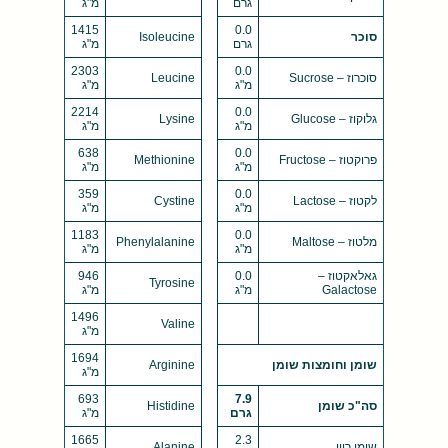
גרם
מ"ג
1415
0.0
סוכר
Isoleucine
גרם
מ"ג
2303
0.0
סוכרוז – Sucrose
Leucine
מ"ג
מ"ג
2214
0.0
גלוקוז – Glucose
Lysine
מ"ג
מ"ג
638
0.0
פרוקטוז – Fructose
Methionine
מ"ג
מ"ג
359
0.0
לקטוז – Lactose
Cystine
מ"ג
מ"ג
1183
0.0
מלטוז – Maltose
Phenylalanine
מ"ג
מ"ג
גאלאקטוז –
0.0
946
Tyrosine
Galactose
מ"ג
מ"ג
1496
Valine
מ"ג
1694
שומן וחומצות שומן
Arginine
מ"ג
693
7.9
סה"כ שומן
Histidine
גרם
מ"ג
1665
2.3
שומן רווי
Alanine