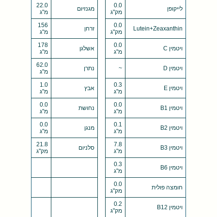
22.0
0.0
לייקופן
מגנזיום
מק"ג
מ"ג
156
0.0
Lutein+Zeaxanthin
זרחן
מק"ג
מ"ג
178
0.0
ויטמין C
אשלגן
מ"ג
מ"ג
62.0
ויטמין D
~
נתרן
מ"ג
1.0
0.3
ויטמין E
אבץ
מ"ג
מ"ג
0.0
0.0
ויטמין B1
נחושת
מ"ג
מ"ג
0.0
0.1
ויטמין B2
מנגן
מ"ג
מ"ג
21.8
7.8
ויטמין B3
סלניום
מ"ג
מק"ג
0.3
ויטמין B6
מ"ג
0.0
חומצה פולית
מק"ג
0.2
ויטמין B12
מק"ג