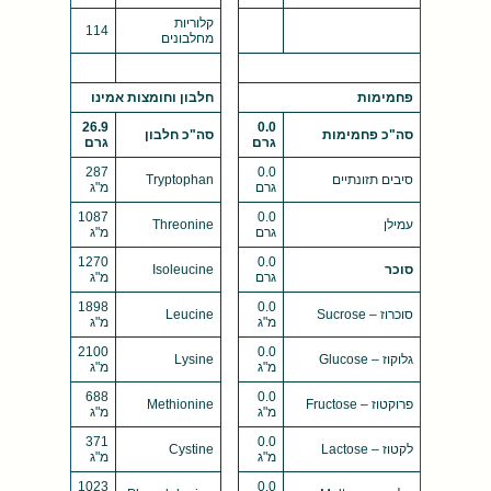
קלוריות
114
מחלבונים
פחמימות
חלבון וחומצות אמינו
26.9
0.0
סה"כ פחמימות
סה"כ חלבון
גרם
גרם
287
0.0
סיבים תזונתיים
Tryptophan
גרם
מ"ג
1087
0.0
עמילן
Threonine
גרם
מ"ג
1270
0.0
סוכר
Isoleucine
גרם
מ"ג
1898
0.0
סוכרוז – Sucrose
Leucine
מ"ג
מ"ג
2100
0.0
גלוקוז – Glucose
Lysine
מ"ג
מ"ג
688
0.0
פרוקטוז – Fructose
Methionine
מ"ג
מ"ג
371
0.0
לקטוז – Lactose
Cystine
מ"ג
מ"ג
1023
0.0