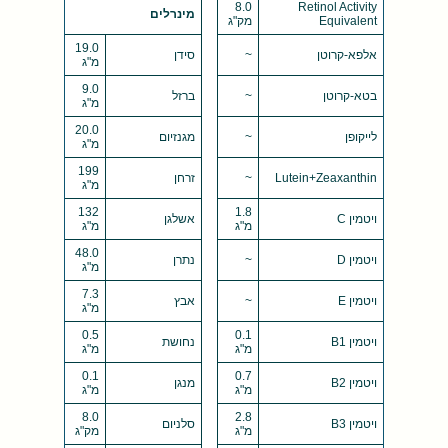
8.0
Retinol Activity
מינרלים
Equivalent
מק"ג
19.0
אלפא-קרוטן
~
סידן
מ"ג
9.0
בטא-קרוטן
~
ברזל
מ"ג
20.0
לייקופן
~
מגנזיום
מ"ג
199
Lutein+Zeaxanthin
~
זרחן
מ"ג
132
1.8
ויטמין C
אשלגן
מ"ג
מ"ג
48.0
ויטמין D
~
נתרן
מ"ג
7.3
ויטמין E
~
אבץ
מ"ג
0.5
0.1
ויטמין B1
נחושת
מ"ג
מ"ג
0.1
0.7
ויטמין B2
מנגן
מ"ג
מ"ג
8.0
2.8
ויטמין B3
סלניום
מ"ג
מק"ג