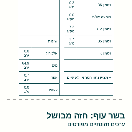
0.3
ויטמין B6
מ"ג
0.0
חומצה פולית
מק"ג
7.3
ויטמין B12
מק"ג
2.7
ויטמין B5
שונות
מ"ג
0.0
ויטמין K
~
אלכוהול
גרם
64.9
מים
גרם
0.7
~ מציין נתון חסר או לא קיים
אפר
גרם
0.0
קפאין
מ"ג
בשר עוף: חזה מבושל
ערכים תזונתיים מפורטים