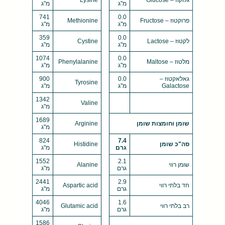
מ"ג
מ"ג
741
0.0
פרוקטוז – Fructose
Methionine
מ"ג
מ"ג
359
0.0
לקטוז – Lactose
Cystine
מ"ג
מ"ג
1074
0.0
מלטוז – Maltose
Phenylalanine
מ"ג
מ"ג
גאלאקטוז –
0.0
900
Tyrosine
Galactose
מ"ג
מ"ג
1342
Valine
מ"ג
1689
שומן וחומצות שומן
Arginine
מ"ג
824
7.4
סה"כ שומן
Histidine
גרם
מ"ג
1552
2.1
שומן רווי
Alanine
גרם
מ"ג
2441
2.9
חד בלתי רווי
Aspartic acid
גרם
מ"ג
4046
1.6
רב בלתי רווי
Glutamic acid
גרם
מ"ג
1586