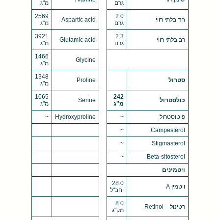
גרם
מ"ג
2569
2.0
חד בלתי רווי
Aspartic acid
גרם
מ"ג
3921
2.3
רב בלתי רווי
Glutamic acid
גרם
מ"ג
1466
Glycine
מ"ג
1348
סטרול
Proline
מ"ג
1065
242
כולסטרול
Serine
מ"ג
מ"ג
פיטוסטרול
~
Hydroxyproline
~
~
Campesterol
~
Stigmasterol
~
Beta-sitosterol
ויטמינים
28.0
ויטמין A
יחב"ל
8.0
רטינול – Retinol
מק"ג