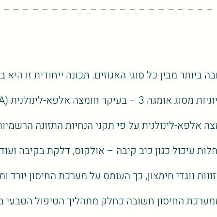
י האגוזים. תכונה ייחודית זו היא בעיקר עקב תכולת וויטמין E ותרכובות פול
בועה שלהם מצליחה לגרום להפחתת כולסטרול רע LDL בדם.
 אלפא-לינולנית על פי תקני הנחיות התזונה הרשמיות
 עיכול כגון כיב קיבה – אולקוס, דלקת בקיבה ועוד.
זונות נוגדי חימצון, כך העומס על מערכת החיסון יורד
ממערכת החיסון חשובה כחלק מתהליך הטיפול הטבעי בכ