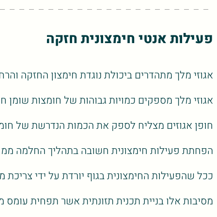
פעילות אנטי חימצונית חזקה
אגוזי מלך מתהדרים ביכולת נוגדת חימצון החזקה והרחבה ביותר מבין כל סוג
אגוזי מלך מספקים כמויות גבוהות של חומצות שומן חיוניות מסוג אומגה 3 – בעיקר חומצה אלפא-לינולנית (ALA). מחקר אשר בוצע ביחס לתרומת האגוזים מצא כי צריכה ק
חופן אגוזים מצליח לספק את הכמות הנדרשת של חומצה
הפחתת פעילות חימצונית חשובה בתהליך החלמה ממחלות
ככל שהפעילות החימצונית בגוף יורדת על ידי צריכת מ
מסיבות אלו בניית תכנית תזונתית אשר תפחית עומס 