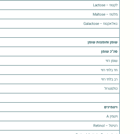
לקטוז – Lactose
מלטוז – Maltose
גאלאקטוז – Galactose
שומן וחומצות שומן
סה"כ שומן
שומן רווי
חד בלתי רווי
רב בלתי רווי
כולסטרול
ויטמינים
ויטמין A
רטינול – Retinol