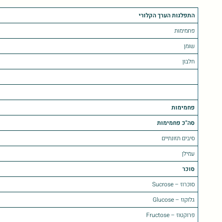
התפלגות הערך הקלורי
פחמימות
שומן
חלבון
פחמימות
סה"כ פחמימות
סיבים תזונתיים
עמילן
סוכר
סוכרוז – Sucrose
גלוקוז – Glucose
פרוקטוז – Fructose