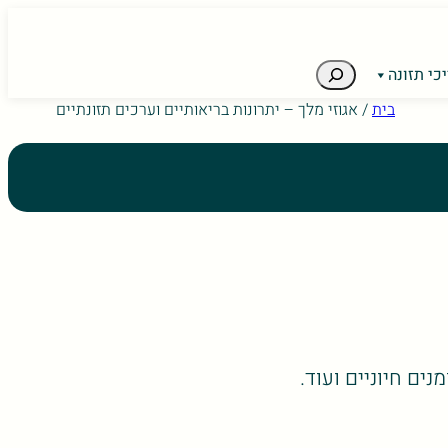
חיפוש
כי תזונה
ice users, explore by touch or with swipe gestures.
בית
/
אגוזי מלך – יתרונות בריאותיים וערכים תזונתיים
ים חיוניים ועוד.