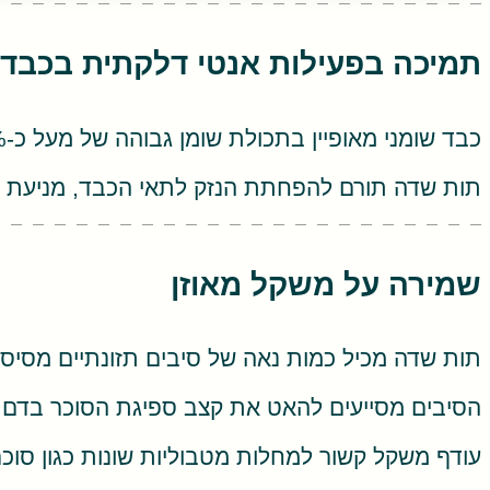
תמיכה בפעילות אנטי דלקתית בכבד 
כבד שומני מאופיין בתכולת שומן גבוהה של מעל כ-10%. זהו מצב בריאותי אשר ניתן לריפוי מלא בטיפול טבעי בשלביו הראשונים. אחת הסכנות בכבד שומני היא התפתחות דלקת והצטלקות תאי הכבד.
תות שדה תורם להפחתת הנזק לתאי הכבד, מניעת הת
שמירה על משקל מאוזן
תות שדה מכיל כמות נאה של סיבים תזונתיים מסיסי
הסיבים מסייעים להאט את קצב ספיגת הסוכר בדם וב
עודף משקל קשור למחלות מטבוליות שונות כגון סוכרת סוג 2, כולסטרול, מחלות לב וכבד שומני. היכולת להגיע למשקל תקין ולשמור עליו היא הכרחית בטיפו