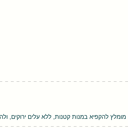
מומלץ להקפיא במנות קטנות, ללא עלים ירוקים, ולה