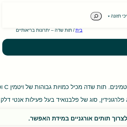
חיפוש
כי תזונה
ice users, explore by touch or with swipe gestures.
בית
/
תות שדה – יתרונות בריאותיים
שדה מכיל כמויות גבוהות של ויטמין C וסיבים תזונתיים.
רגונידין, סוג של פלבנואיד בעל פעילות אנטי דלקתי
רוך תותים אורגניים במידת האפשר.