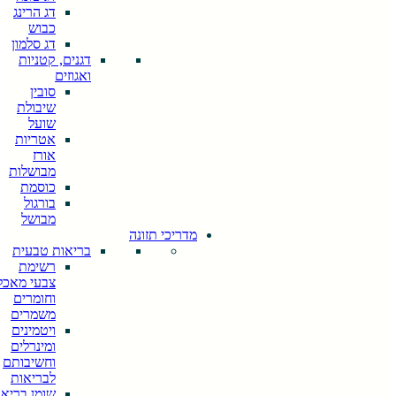
דג הרינג
כבוש
דג סלמון
דגנים, קטניות
ואגוזים
סובין
שיבולת
שועל
אטריות
אורז
מבושלות
כוסמת
בורגול
מבושל
מדריכי תזונה
בריאות טבעית
רשימת
צבעי מאכל
וחומרים
משמרים
ויטמינים
ומינרלים
וחשיבותם
לבריאות
שומן בריא