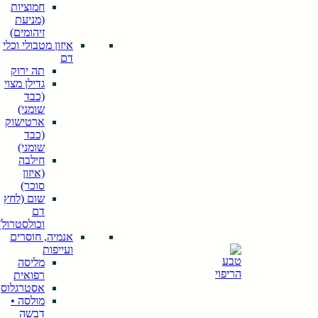
חמוציות
(מניעת
זיהומים)
איזון מטבולי וכלי
דם
תה ירוק
גדילן מצוי
(כבד
שומני)
ארטישוק
(כבד
שומני)
חילבה
חיפוש
(איזון
When
סוכר)
autocomplete
שום (לחץ
results are
דם
available use
וכולסטרול)
up and down
אנמיה, חוסרים
arrows to
ועייפות
review and
מליסה
enter to go to
רפואית
the desired
אסטרגלוס
page. Touch
מולסה •
device users,
דבשה