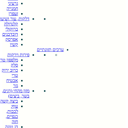
explore by
גרעיני
touch or with
חמנייה
swipe
זעפרן
gestures.
דלקות, עור ושיער
קלנדולה
ברוקולי
דובדבנים
אפרסק
קשיו
ערכים תזונתיים
פירות וירקות
מלפפון טרי
סלק
כרוב ירוק
טרי
אבטיח
גזר
מזון מהחי (דגים,
בשר, ביצים)
ביצה קשה
עוף:
לבבות,
כנפיים,
חזה
דג טונה