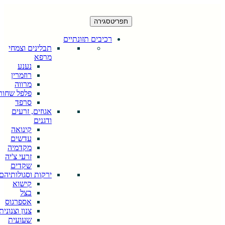
תפריט
סגירה
רכיבים תזונתיים
תבלינים וצמחי
מרפא
נענע
רוזמרין
מרווה
פלפל שחור
סרפד
אגוזים, זרעים
ודגנים
קינואה
עדשים
מקדמיה
זרעי צ'יה
שקדים
ירקות וסגולותיהם
קישוא
בצל
אספרגוס
צנון וצנונית
שעועית