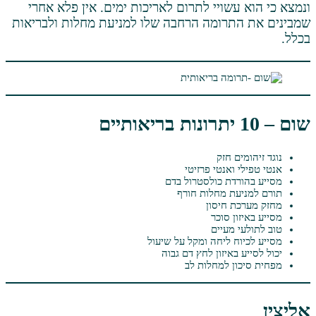
שויי לתרום לאריכות ימים. אין פלא אחרי
רומה הרחבה שלו למניעת מחלות ולבריאות
 חזק
ואנטי פרזיטי
דת כולסטרול בדם
ת מחלות חורף
 חיסון
ן סוכר
מעיים
 ליחה ומקל על שיעול
באיזון לחץ דם גבוה
ן למחלות לב