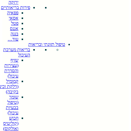
ירוקה
פירות בריאותיים
פפאיה
אסאי
פטל
אננס
בננה
עוד…
טיפול תזונתי ובריאות
בריאות מערכת
העיכול
שזיף
(עצירות
והסדרת
עיכול)
קמומיל
(דלקת וכיב
בקיבה)
שומר
(טיפול
בבעיות
עיכול)
חבוש
(קוליטיס
ואולקוס)