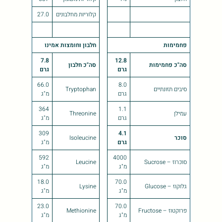
קלוריות מחלבונים
27.0
פחמימות
חלבון וחומצות אמינו
7.8
12.8
סה"כ פחמימות
סה"כ חלבון
גרם
גרם
66.0
8.0
סיבים תזונתיים
Tryptophan
גרם
מ"ג
364
1.1
עמילן
Threonine
גרם
מ"ג
309
4.1
סוכר
Isoleucine
גרם
מ"ג
592
4000
סוכרוז – Sucrose
Leucine
מ"ג
מ"ג
18.0
70.0
גלוקוז – Glucose
Lysine
מ"ג
מ"ג
23.0
70.0
פרוקטוז – Fructose
Methionine
מ"ג
מ"ג