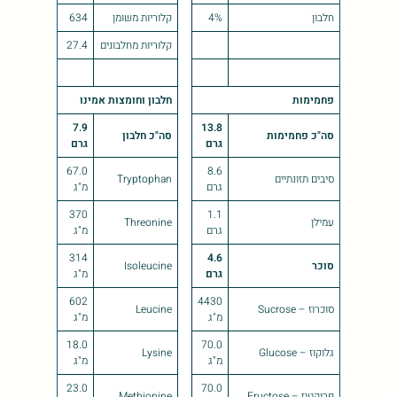
חלבון
4%
קלוריות משומן
634
קלוריות מחלבונים
27.4
פחמימות
חלבון וחומצות אמינו
7.9
13.8
סה"כ פחמימות
סה"כ חלבון
גרם
גרם
67.0
8.6
סיבים תזונתיים
Tryptophan
גרם
מ"ג
370
1.1
עמילן
Threonine
גרם
מ"ג
314
4.6
סוכר
Isoleucine
גרם
מ"ג
602
4430
סוכרוז – Sucrose
Leucine
מ"ג
מ"ג
18.0
70.0
גלוקוז – Glucose
Lysine
מ"ג
מ"ג
23.0
70.0
פרוקטוז – Fructose
Methionine