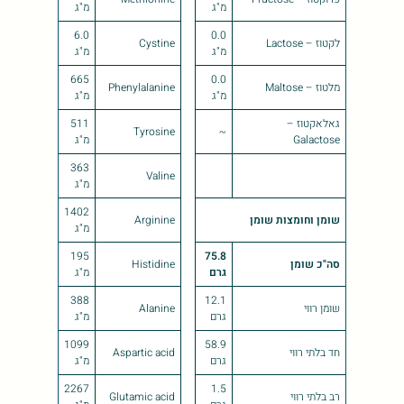
מ"ג
מ"ג
6.0
0.0
לקטוז – Lactose
Cystine
מ"ג
מ"ג
665
0.0
מלטוז – Maltose
Phenylalanine
מ"ג
מ"ג
גאלאקטוז –
511
Tyrosine
~
Galactose
מ"ג
363
Valine
מ"ג
1402
שומן וחומצות שומן
Arginine
מ"ג
195
75.8
סה"כ שומן
Histidine
גרם
מ"ג
388
12.1
שומן רווי
Alanine
גרם
מ"ג
1099
58.9
חד בלתי רווי
Aspartic acid
גרם
מ"ג
2267
1.5
רב בלתי רווי
Glutamic acid