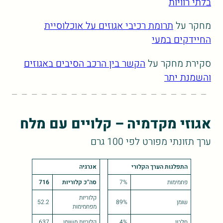
בלתי רוויות
מחקר על
תרומת רכיבי אגוזים על אוכלוסיית
החיידקים במעי
סקירת מחקר על
הקשר בין הרכב הסיבים באגוזים
והשמנת יתר
אגוזי מקדמיה – קלויים עם מלח
ערך תזונתי מפורט לפי 100 גרם
התפלגות הערך הקלורי
אנרגיה
פחמימות
7%
סה"כ קלוריות
716
קלוריות
שומן
89%
52.2
מפחמימות
חלבון
4%
קלוריות משומן
637