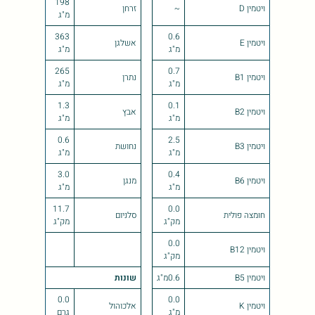
198
ויטמין D
~
זרחן
מ"ג
363
0.6
ויטמין E
אשלגן
מ"ג
מ"ג
265
0.7
ויטמין B1
נתרן
מ"ג
מ"ג
1.3
0.1
ויטמין B2
אבץ
מ"ג
מ"ג
0.6
2.5
ויטמין B3
נחושת
מ"ג
מ"ג
3.0
0.4
ויטמין B6
מנגן
מ"ג
מ"ג
11.7
0.0
חומצה פולית
סלניום
מק"ג
מק"ג
0.0
ויטמין B12
מק"ג
ויטמין B5
0.6מ"ג
שונות
0.0
0.0
ויטמין K
אלכוהול
מ"ג
גרם