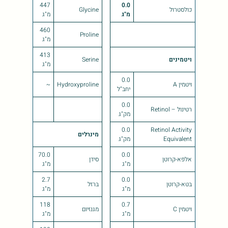
447
0.0
כולסטרול
Glycine
מ"ג
מ"ג
460
Proline
מ"ג
413
ויטמינים
Serine
מ"ג
0.0
ויטמין A
Hydroxyproline
~
יחב"ל
0.0
רטינול – Retinol
מק"ג
0.0
Retinol Activity
מינרלים
Equivalent
מק"ג
70.0
0.0
אלפא-קרוטן
סידן
מ"ג
מ"ג
2.7
0.0
בטא-קרוטן
ברזל
מ"ג
מ"ג
118
0.7
ויטמין C
מגנזיום
מ"ג
מ"ג