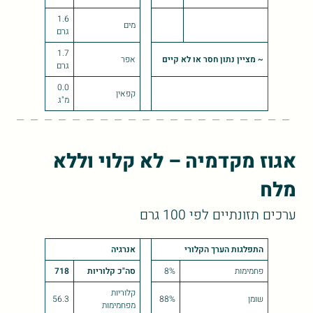
1.6
מים
גרם
1.7
~ מציין נתון חסר או לא קיים
אפר
גרם
0.0
קפאין
מ"ג
אגוז מקדמיה – לא קלוי וללא
מלח
ערכים תזונתיים לפי 100 גרם
התפלגות הערך הקלורי
אנרגיה
פחמימות
8%
סה"כ קלוריות
718
קלוריות
שומן
88%
56.3
מפחמימות