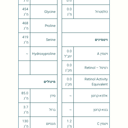
גרם
מ"ג
454
0.0
כולסטרול
Glycine
מ"ג
מ"ג
468
Proline
מ"ג
419
ויטמינים
Serine
מ"ג
0.0
ויטמין A
Hydroxyproline
~
יחב"ל
0.0
רטינול – Retinol
מק"ג
0.0
Retinol Activity
מינרלים
Equivalent
מק"ג
85.0
אלפא-קרוטן
~
סידן
מ"ג
3.7
בטא-קרוטן
~
ברזל
מ"ג
130
1.2
ויטמין C
מגנזיום
מ"ג
מ"ג