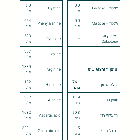
5.0
0.0
לקטוז – Lactose
Cystine
מ"ג
מ"ג
654
0.0
מלטוז – Maltose
Phenylalanine
מ"ג
מ"ג
גאלאקטוז –
503
Tyrosine
~
Galactose
מ"ג
357
Valine
מ"ג
1380
שומן וחומצות שומן
Arginine
מ"ג
192
76.1
סה"כ שומן
Histidine
גרם
מ"ג
382
11.9
שומן רווי
Alanine
גרם
מ"ג
1082
59.3
חד בלתי רווי
Aspartic acid
גרם
מ"ג
2231
1.5
רב בלתי רווי
Glutamic acid
גרם
מ"ג