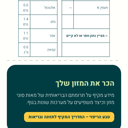
0.0
ויטמין K
~
אלכוהול
גרם
1.4
מים
גרם
1.1
~ מציין נתון חסר או לא קיים
אפר
גרם
0.0
קפאין
מ"ג
הכר את המזון שלך
מידע מקיף על תרומתם הבריאותית של מאות סוגי
מזון וכיצד משפיעים על מערכות שונות בגוף.
טבע הריפוי – המדריך המקיף לתזונה ובריאות