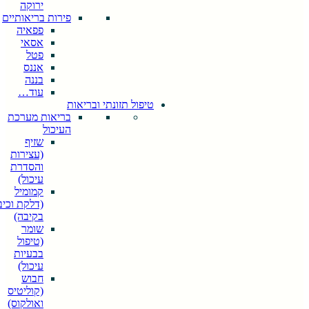
ירוקה
פירות בריאותיים
פפאיה
אסאי
פטל
אננס
בננה
עוד…
טיפול תזונתי ובריאות
בריאות מערכת
העיכול
שזיף
(עצירות
והסדרת
עיכול)
קמומיל
(דלקת וכיב
בקיבה)
שומר
(טיפול
בבעיות
עיכול)
חבוש
(קוליטיס
ואולקוס)