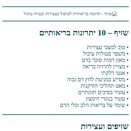
ירות
 עיכול
וכר בדם
ה בריאה
ת לחץ דם גבוה
הזדקנות
תזונתיים
ימצון
אות הלב וכלי הדם
צירות