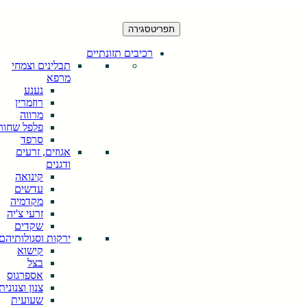
תפריט
סגירה
רכיבים תזונתיים
תבלינים וצמחי
מרפא
נענע
רוזמרין
מרווה
פלפל שחור
סרפד
אגוזים, זרעים
ודגנים
קינואה
עדשים
מקדמיה
זרעי צ'יה
שקדים
ירקות וסגולותיהם
קישוא
בצל
אספרגוס
צנון וצנונית
שעועית