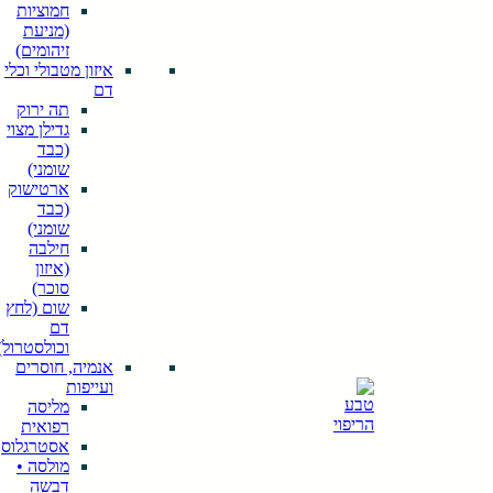
חמוציות
(מניעת
זיהומים)
איזון מטבולי וכלי
דם
תה ירוק
גדילן מצוי
(כבד
שומני)
ארטישוק
(כבד
שומני)
חילבה
חיפוש
(איזון
When
סוכר)
autocomplete
שום (לחץ
results are
דם
available use
וכולסטרול)
up and down
אנמיה, חוסרים
arrows to
ועייפות
review and
מליסה
enter to go to
רפואית
the desired
אסטרגלוס
page. Touch
מולסה •
device users,
דבשה