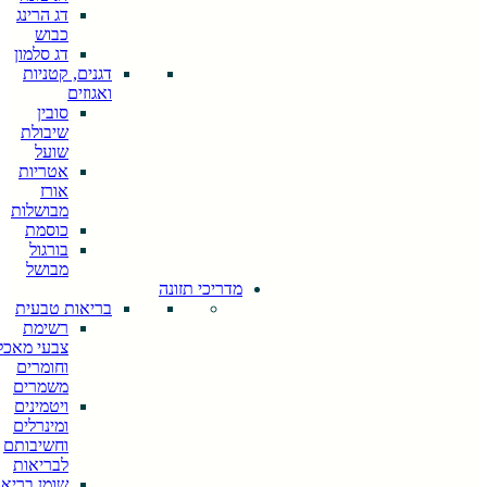
דג הרינג
כבוש
דג סלמון
דגנים, קטניות
ואגוזים
סובין
שיבולת
שועל
אטריות
אורז
מבושלות
כוסמת
בורגול
מבושל
מדריכי תזונה
בריאות טבעית
רשימת
צבעי מאכל
וחומרים
משמרים
ויטמינים
ומינרלים
וחשיבותם
לבריאות
שומן בריא