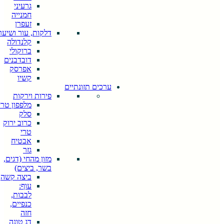
explore by
גרעיני
touch or with
חמנייה
swipe
זעפרן
gestures.
דלקות, עור ושיער
קלנדולה
ברוקולי
דובדבנים
אפרסק
קשיו
ערכים תזונתיים
פירות וירקות
מלפפון טרי
סלק
כרוב ירוק
טרי
אבטיח
גזר
מזון מהחי (דגים,
בשר, ביצים)
ביצה קשה
עוף:
לבבות,
כנפיים,
חזה
דג טונה