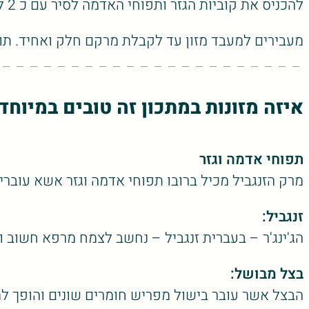
להכניס את קוביות הגזר ותפוחי האדמה לסיר עם כ 2 ליטר מים. להביא לרתיחה תוך ערבוב, להנמיך את האש ולבשל עד שהירקות מתרככים. לפרוס את הבצל לפרוסות, יחד עם הזנגביל להקפיץ במחבת חמה עם מעט שמן (קנולה או זית). מוסיפים את הבצל והזנגביל לסיר הירקות ומבשלים על אש נמוכה עוד כ 7 דקות.
מעבירים למעבד מזון עד לקבלת מרקם חלק ואחיד. תוך
איזה מזונות במתכון זה טובים במיוחד
תפוחי אדמה וגזר
מרק הזנגביל מכיל ברובו תפוחי אדמה וגזר אשא עוברי
זנגביל:
הג'ינג'ר – בעברית זנגביל – נחשב לצמח מרפא חשוב ומז
בצל מבושל:
הבצל אשר עובר בישול מפריש חומרים שונים והופך למע