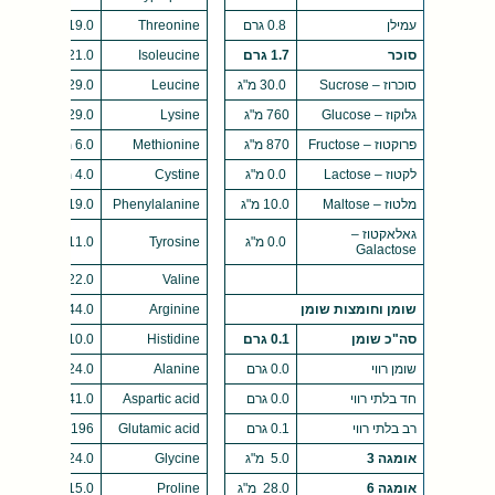
עמילן
0.8 גרם
Threonine
19.0 מ"ג
סוכר
1.7 גרם
Isoleucine
21.0 מ"ג
סוכרוז – Sucrose
30.0 מ"ג
Leucine
29.0 מ"ג
גלוקוז – Glucose
760 מ"ג
Lysine
29.0 מ"ג
פרוקטוז – Fructose
870 מ"ג
Methionine
6.0 מ"ג
לקטוז – Lactose
0.0 מ"ג
Cystine
4.0 מ"ג
מלטוז – Maltose
10.0 מ"ג
Phenylalanine
19.0 מ"ג
גאלאקטוז –
0.0 מ"ג
Tyrosine
11.0 מ"ג
Galactose
Valine
22.0 מ"ג
שומן וחומצות שומן
Arginine
44.0 מ"ג
סה"כ שומן
0.1 גרם
Histidine
10.0 מ"ג
שומן רווי
0.0 גרם
Alanine
24.0 מ"ג
חד בלתי רווי
0.0 גרם
Aspartic acid
41.0 מ"ג
רב בלתי רווי
0.1 גרם
Glutamic acid
196 מ"ג
אומגה 3
5.0 מ"ג
Glycine
24.0 מ"ג
אומגה 6
28.0 מ"ג
Proline
15.0 מ"ג