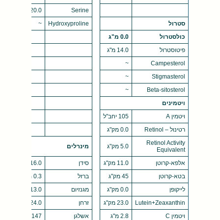
Serine
20.0 מ"ג
סטרול
Hydroxyproline
~
כולסטרול
0.0 מ"ג
פיטוסטרול
14.0 מ"ג
~
Campesterol
~
Stigmasterol
~
Beta-sitosterol
ויטמינים
ויטמין A
105 יחב"ל
רטינול – Retinol
0.0 מק"ג
Retinol Activity
5.0 מק"ג
מינרלים
Equivalent
אלפא-קרוטן
11.0 מק"ג
סידן
16.0 מ"ג
בטא-קרוטן
45 מק"ג
ברזל
0.3 מ"ג
לייקופן
0.0 מק"ג
מגנזיום
13.0 מ"ג
Lutein+Zeaxanthin
23.0 מק"ג
זרחן
24.0 מ"ג
ויטמין C
2.8 מ"ג
אשלגן
147 מ"ג