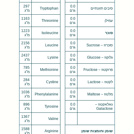
297
0.0
סיבים תזונתיים
Tryptophan
גרם
מ"ג
1163
0.0
עמילן
Threonine
גרם
מ"ג
1223
0.0
סוכר
Isoleucine
גרם
מ"ג
2156
0.0
סוכרוז – Sucrose
Leucine
גרם
מ"ג
2437
0.0
גלוקוז – Glucose
Lysine
גרם
מ"ג
785
0.0
פרוקטוז – Fructose
Methionine
גרם
מ"ג
284
0.0
לקטוז – Lactose
Cystine
גרם
מ"ג
1036
0.0
מלטוז – Maltose
Phenylalanine
גרם
מ"ג
גאלאקטוז –
0.0
896
Tyrosine
Galactose
גרם
מ"ג
1367
Valine
מ"ג
1588
שומן וחומצות שומן
Arginine
מ"ג