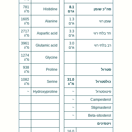
781
8.1
סה"כ שומן
Histidine
גרם
מ"ג
1605
1.3
שומן רווי
Alanine
גרם
מ"ג
2717
3.3
חד בלתי רווי
Aspartic acid
גרם
מ"ג
3961
3.0
רב בלתי רווי
Glutamic acid
גרם
מ"ג
1274
Glycine
מ"ג
938
סטרול
Proline
מ"ג
1082
31.0
כולסטרול
Serine
מ"ג
מ"ג
פיטוסטרול
~
Hydroxyproline
~
~
Campesterol
~
Stigmasterol
~
Beta-sitosterol
ויטמינים
16.0