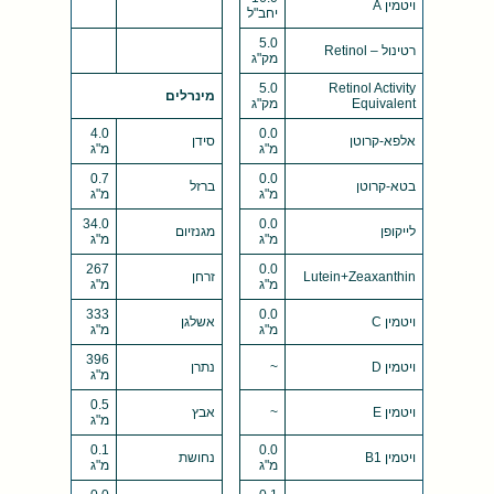
ויטמין A
יחב"ל
5.0
רטינול – Retinol
מק"ג
5.0
Retinol Activity
מינרלים
Equivalent
מק"ג
4.0
0.0
אלפא-קרוטן
סידן
מ"ג
מ"ג
0.7
0.0
בטא-קרוטן
ברזל
מ"ג
מ"ג
34.0
0.0
לייקופן
מגנזיום
מ"ג
מ"ג
267
0.0
Lutein+Zeaxanthin
זרחן
מ"ג
מ"ג
333
0.0
ויטמין C
אשלגן
מ"ג
מ"ג
396
ויטמין D
~
נתרן
מ"ג
0.5
ויטמין E
~
אבץ
מ"ג
0.1
0.0
ויטמין B1
נחושת
מ"ג
מ"ג