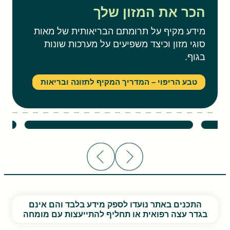
הכר את המזון שלך
מידע מקיף על תרומתם הבריאותית של מאות
סוגי מזון וכיצד משפיעים על מערכות שונות
בגוף.
טבע הריפוי – המדריך המקיף לתזונה ובריאות
קימל – יתרונות בריאותיים
שסק – ית
התכנים באתר נועדו לספק מידע בלבד והם אינם
בגדר עצה רפואית או תחליף להתייעצות עם מומחה