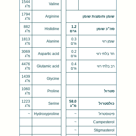
1544
Valine
מ"ג
1794
שומן וחומצות שומן
Arginine
מ"ג
882
1.2
סה"כ שומן
Histidine
גרם
מ"ג
1813
0.3
שומן רווי
Alanine
גרם
מ"ג
3069
0.2
חד בלתי רווי
Aspartic acid
גרם
מ"ג
4476
0.4
רב בלתי רווי
Glutamic acid
גרם
מ"ג
1439
Glycine
מ"ג
1060
סטרול
Proline
מ"ג
1223
58.0
כולסטרול
Serine
מ"ג
מ"ג
פיטוסטרול
~
Hydroxyproline
~
~
Campesterol
~
Stigmasterol