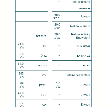
~
Beta-sitosterol
ויטמינים
68.0
ויטמין A
יחב"ל
20.0
רטינול – Retinol
מק"ג
20.0
Retinol Activity
מינרלים
Equivalent
מק"ג
21.0
אלפא-קרוטן
~
סידן
מ"ג
0.9
בטא-קרוטן
~
ברזל
מ"ג
64.0
לייקופן
~
מגנזיום
מ"ג
245
Lutein+Zeaxanthin
~
זרחן
מ"ג
569
1.0
ויטמין C
אשלגן
מ"ג
מ"ג
47.0
ויטמין D
~
נתרן
מ"ג
0.7
ויטמין E
~
אבץ
מ"ג