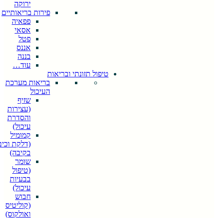
ירוקה
פירות בריאותיים
פפאיה
אסאי
פטל
אננס
בננה
עוד…
טיפול תזונתי ובריאות
בריאות מערכת
העיכול
שזיף
(עצירות
והסדרת
עיכול)
קמומיל
(דלקת וכיב
בקיבה)
שומר
(טיפול
בבעיות
עיכול)
חבוש
(קוליטיס
ואולקוס)