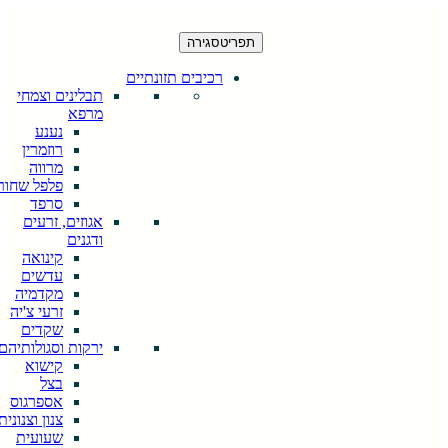
תפריט
סגירה
רכיבים תזונתיים
תבלינים וצמחי
מרפא
נענע
רוזמרין
מרווה
פלפל שחור
סרפד
אגוזים, זרעים
ודגנים
קינואה
עדשים
מקדמיה
זרעי צ'יה
שקדים
ירקות וסגולותיהם
קישוא
בצל
אספרגוס
צנון וצנונית
שעועית