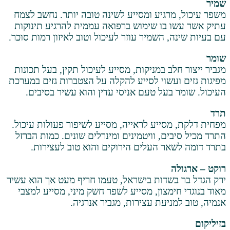
רגיע ומסייע לשינה טובה יותר. נחשב לצמח
בו שימוש ברפואה עממית להרגיע תינוקות
 השמיר עוזר לעיכול וטוב לאיזון רמות סוכר.
ב במניקות, מסייע לעיכול תקין, בעל תכונות
עשוי לסייע להקלה על הצטברות גזים במערכת
על טעם אניסי עדין והוא עשיר בסיבים.
סייע לראייה, מסייע לשיפור פעולות עיכול.
ם, וויטמינים ומינרלים שונים. כמות הברזל
ר העלים הירוקים והוא טוב לעצירות.
שדות בישראל, טעמו חריף מעט אך הוא עשיר
מצון, מסייע לשפר חשק מיני, מסייע למצבי
יעת עצירות, מגביר אנרגיה.