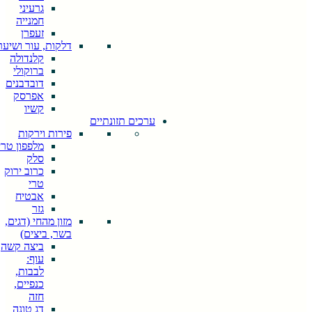
explore by
גרעיני
touch or with
חמנייה
swipe
זעפרן
gestures.
דלקות, עור ושיער
קלנדולה
ברוקולי
דובדבנים
אפרסק
קשיו
ערכים תזונתיים
פירות וירקות
מלפפון טרי
סלק
כרוב ירוק
טרי
אבטיח
גזר
מזון מהחי (דגים,
בשר, ביצים)
ביצה קשה
עוף:
לבבות,
כנפיים,
חזה
דג טונה