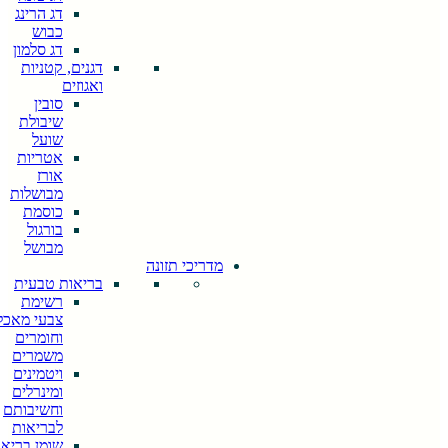
דג הרינג
כבוש
דג סלמון
דגנים, קטניות
ואגוזים
סובין
שיבולת
שועל
אטריות
אורז
מבושלות
כוסמת
בורגול
מבושל
מדריכי תזונה
בריאות טבעית
רשימת
צבעי מאכל
וחומרים
משמרים
ויטמינים
ומינרלים
וחשיבותם
לבריאות
שומן בריא