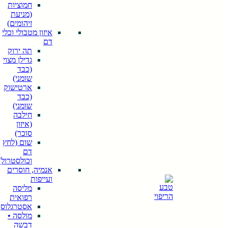
חמוציות
(מניעת
זיהומים)
איזון מטבולי וכלי
דם
תה ירוק
גדילן מצוי
(כבד
שומני)
ארטישוק
(כבד
שומני)
חילבה
חיפוש
(איזון
When
סוכר)
autocomplete
שום (לחץ
results are
דם
available use
וכולסטרול)
up and down
אנמיה, חוסרים
arrows to
ועייפות
review and
מליסה
enter to go to
רפואית
the desired
אסטרגלוס
page. Touch
מולסה •
device users,
דבשה