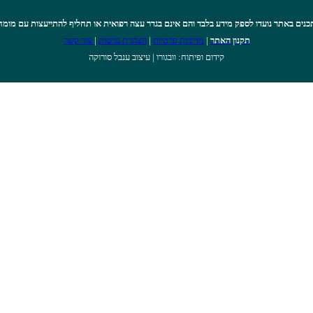
כנים באתר נועדו לספק מידע בלבד והם אינם בגדר עצה רפואית או תחליף להתייעצות עם מומח
תקנון האתר
|
מדיניות פרטיות
|
הצהרת נגישות
|
צור קשר
קידום ופיתוח: וובגורו | עיצוב ענבל סורוקה