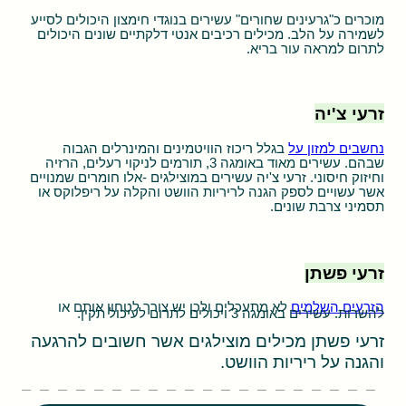
מוכרים כ"גרעינים שחורים" עשירים בנוגדי חימצון היכולים לסייע
לשמירה על הלב. מכילים רכיבים אנטי דלקתיים שונים היכולים
לתרום למראה עור בריא.
זרעי צ'יה
נחשבים למזון על
בגלל ריכוז הוויטמינים והמינרלים הגבוה
שבהם. עשירים מאוד באומגה 3, תורמים לניקוי רעלים, הרזיה
וחיזוק חיסוני. זרעי צ'יה עשירים במוצילגים -אלו חומרים שמנויים
אשר עשויים לספק הגנה לריריות הוושט והקלה על ריפלוקס או
תסמיני צרבת שונים.
זרעי פשתן
הזרעים השלמים
לא מתעכלים ולכן יש צורך לטחון אותם או
להשרות. עשירים באומגה 3 ויכולים לתרום לעיכול תקין.
זרעי פשתן מכילים מוצילגים אשר חשובים להרגעה
והגנה על ריריות הוושט.