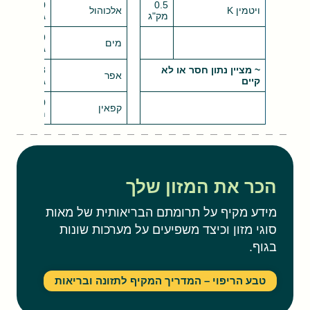
0.0
0.5
ויטמין K
אלכוהול
מק"ג
גרם
74.9
מים
גרם
~ מציין נתון חסר או לא
0.8
אפר
קיים
גרם
0.0
קפאין
מ"ג
הכר את המזון שלך
מידע מקיף על תרומתם הבריאותית של מאות
סוגי מזון וכיצד משפיעים על מערכות שונות
בגוף.
טבע הריפוי – המדריך המקיף לתזונה ובריאות