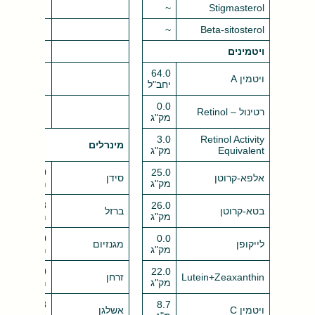
~
Stigmasterol
~
Beta-sitosterol
ויטמינים
64.0
ויטמין A
יחב"ל
0.0
רטינול – Retinol
מק"ג
3.0
Retinol Activity
מינרלים
Equivalent
מק"ג
5.0
25.0
אלפא-קרוטן
סידן
מק"ג
מ"ג
0.3
26.0
בטא-קרוטן
ברזל
מק"ג
מ"ג
27.0
0.0
לייקופן
מגנזיום
מק"ג
מ"ג
22.0
22.0
Lutein+Zeaxanthin
זרחן
מק"ג
מ"ג
358
8.7
ויטמין C
אשלגן