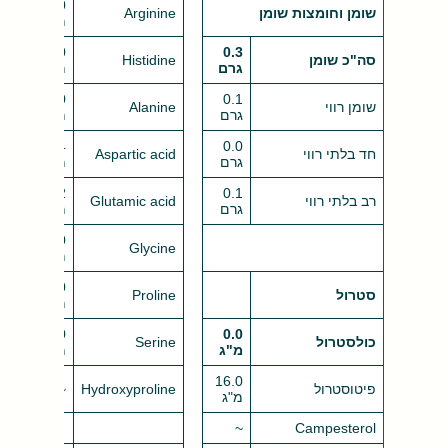
49.0
שומן וחומצות שומן
Arginine
מ"ג
77.0
0.3
סה"כ שומן
Histidine
גרם
מ"ג
40.0
0.1
שומן רווי
Alanine
גרם
מ"ג
124
0.0
חד בלתי רווי
Aspartic acid
גרם
מ"ג
152
0.1
רב בלתי רווי
Glutamic acid
גרם
מ"ג
38.0
Glycine
מ"ג
28.0
סטרול
Proline
מ"ג
40.0
0.0
כולסטרול
Serine
מ"ג
מ"ג
16.0
פיטוסטרול
Hydroxyproline
~
מ"ג
~
Campesterol